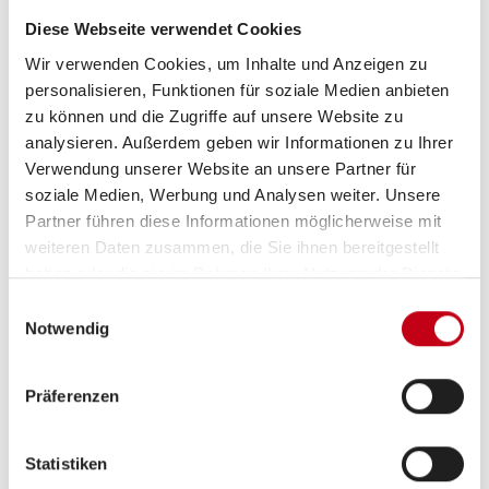
Multifunktionslenkrad
Diese Webseite verwendet Cookies
Wir verwenden Cookies, um Inhalte und Anzeigen zu
ESP
personalisieren, Funktionen für soziale Medien anbieten
Servolenkung
zu können und die Zugriffe auf unsere Website zu
analysieren. Außerdem geben wir Informationen zu Ihrer
Sommerreifen
Verwendung unserer Website an unsere Partner für
soziale Medien, Werbung und Analysen weiter. Unsere
Partner führen diese Informationen möglicherweise mit
weiteren Daten zusammen, die Sie ihnen bereitgestellt
Aufbau
haben oder die sie im Rahmen Ihrer Nutzung der Dienste
gesammelt haben.
Markise
Einwilligungsauswahl
Notwendig
Heckgarage
Präferenzen
Heizung / Klima
Statistiken