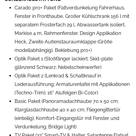
Carado pro+ Paket (Faltverdunkelung Fahrerhaus,
Fenster in Fronthaube, Großer Kühlschrank 156 l mit
separatem Frosterfach 29 l, Abwassertank isoliert,
Markise 4 m, Rahmenfenster, Design Applikation
Heck, Zweite Außenstauraumklappe (Größe
modellabhängig), Beklebung pro+)
Optik Paket 1 (Stoßfänger lackiert; Skid-plate
glänzend Schwarz; Nebelscheinwerfer)
Optik Paket 2 (Lenkrad & Schaltknauf in
Lederausführung; Armaturentafel mit Applikationen
(Techno-Trim); 16" Alufelgen Bi-Color)
Basic Paket (Panoramadachhaube 70 x 50 cm;
Klarglasdachhaube 40 x 40 cm; Fliegengittertür
(einteilig); Komfort-Eingangstür mit Fenster und
Verdunkelung; Bridge Light)
TV Paket (22" Smart-TV & Halter, Satantenne Flatsat