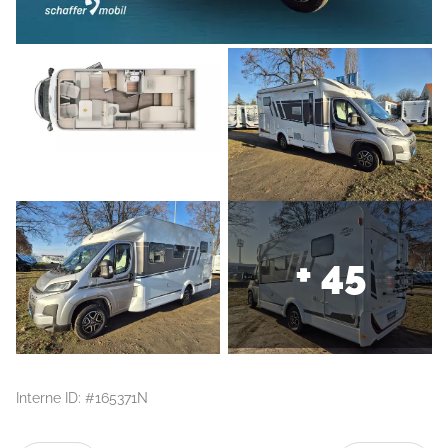
+ 45
Interne ID: #165371N