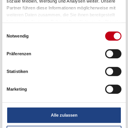
soziale Medien, Werbung und Analysen weiter. Unsere
Partner führen diese Informationen möglicherweise mit
Antriebsart
Frontantrieb
weiteren Daten zusammen, die Sie ihnen bereitgestellt
haben oder die sie im Rahmen Ihrer Nutzung der Dienste
gesammelt haben.
Einwilligungsauswahl
Notwendig
Präferenzen
Ausstattung
Statistiken
Marketing
Alle zulassen
Grundrissbeschreibung