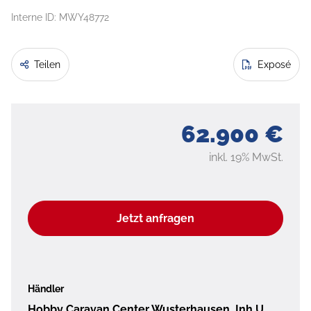
Interne ID: MWY48772
Teilen
Exposé
62.900 €
inkl. 19% MwSt.
Jetzt anfragen
Händler
Hobby Caravan Center Wusterhausen, Inh.U...