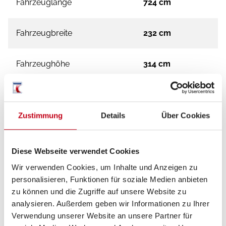
Fahrzeuglänge
724 cm
Fahrzeugbreite
232 cm
Fahrzeughöhe
314 cm
Aufbauart
Alkoven
Zustimmung
Details
Über Cookies
Techn. zul. Gesamtgewicht
3.650 kg
Diese Webseite verwendet Cookies
Kraftstoff
Diesel
Wir verwenden Cookies, um Inhalte und Anzeigen zu
personalisieren, Funktionen für soziale Medien anbieten
Getriebe
Schaltgetriebe
zu können und die Zugriffe auf unsere Website zu
analysieren. Außerdem geben wir Informationen zu Ihrer
Verwendung unserer Website an unsere Partner für
Anzahl der Achsen
2