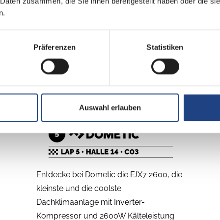
 Daten zusammen, die Sie ihnen bereitgestellt haben oder die s
CARAWORLD.DE ist Deutschlands
n.
größter exklusiver Marktplatz für neue
und gebrauchte Wohnwagen und
Präferenzen
Statistiken
Wohnmobile. In Halle 10 (A50)
verwöhnen wir dich mit Frozen Yogurt.
Vergiss nicht deinen Rallye-Sticker!
Auswahl erlauben
Entdecke bei Dometic die FJX7 2600, die
kleinste und die coolste
Dachklimaanlage mit Inverter-
Kompressor und 2600W Kälteleistung