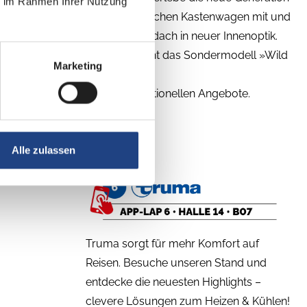
ie im Rahmen Ihrer Nutzung
von citytauglichen Kastenwagen mit und
ohne Aufstelldach in neuer Innenoptik.
Verpasse nicht das Sondermodell »Wild
Marketing
Edition« und
unsere sensationellen Angebote.
Alle zulassen
Truma sorgt für mehr Komfort auf
Reisen. Besuche unseren Stand und
entdecke die neuesten Highlights –
clevere Lösungen zum Heizen & Kühlen!