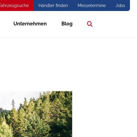
Fahrzeugsuche
Händler finden
Messetermine
Jobs
Unternehmen
Blog
Suche