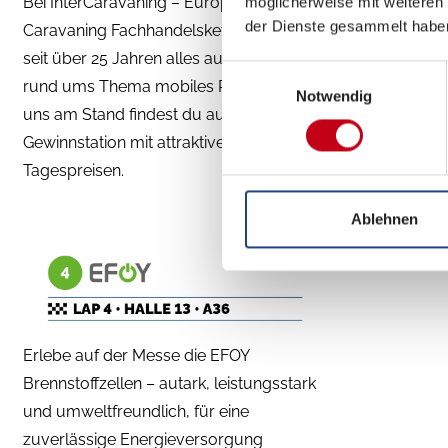
Bei InterCaravaning – Europas größter
möglicherweise mit weiteren
der Dienste gesammelt habe
Caravaning Fachhandelskette – gibt es
seit über 25 Jahren alles aus einer Hand
Einwilligungsauswahl
rund ums Thema mobiles Reisen! Bei
Notwendig
uns am Stand findest du auch unsere
Gewinnstation mit attraktiven
Tagespreisen.
Ablehnen
Erlebe auf der Messe die EFOY
Brennstoffzellen – autark, leistungsstark
und umweltfreundlich, für eine
zuverlässige Energieversorgung