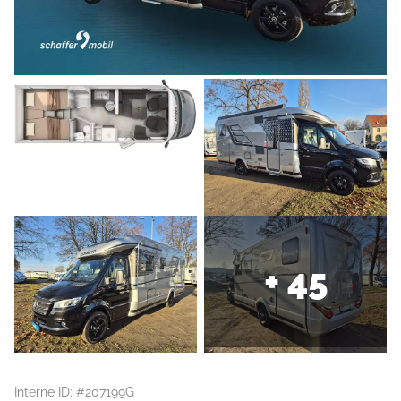
+ 45
Interne ID: #207199G