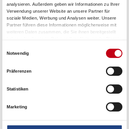
analysieren. Außerdem geben wir Informationen zu Ihrer
Elektro
Verwendung unserer Website an unsere Partner für
soziale Medien, Werbung und Analysen weiter. Unsere
Lichtsensor
Partner führen diese Informationen möglicherweise mit
Einparkhilfe hinten
weiteren Daten zusammen, die Sie ihnen bereitgestellt
haben oder die sie im Rahmen Ihrer Nutzung der Dienste
gesammelt haben.
Einwilligungsauswahl
Notwendig
Präferenzen
Statistiken
Grundrissbeschreibung
Marketing
Einzelbett,
Sitzumbaubett
ab 3 Schlafplätze